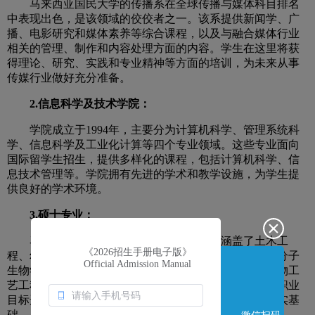
马来西亚国民大学的传播系在全球传播与媒体科目排名
中表现出色，是该领域的佼佼者之一。该系提供新闻学、广
播、电影研究和媒体素养等综合课程，以及与融合媒体行业
相关的管理、制作和内容处理方面的内容。学生在这里将获
得理论、研究、实践和专业精神等方面的培训，为未来从事
传媒行业做好充分准备。
2.信息科学及技术学院：
学院成立于1994年，主要分为计算机科学、管理系统科
学、信息科学及工业化计算等四个专业领域。这些专业面向
国际留学生招生，提供多样化的课程，包括计算机科学、信
息技术管理等。学院拥有先进的学术和教学设施，为学生提
供良好的学术环境。
3.硕士专业：
马来西亚国民大学提供多种硕士专业，涵盖了土木工
程、幼儿教育、教育管理、计算机科学、教育社会学、分子
《2026招生手册电子版》
生物学、应用物理学、材料科学、环境科学、化学与生物工
Official Admission Manual
艺工程、海洋科学等领域。学生可以根据自己的兴趣和职业
目标选择合适的专业，为进一步深造和职业发展打下坚实基
础。